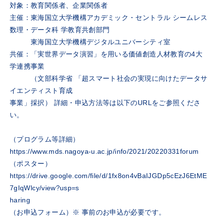
対象：教育関係者、企業関係者
主催：東海国立大学機構アカデミック・セントラル シームレス
数理・データ科 学教育共創部門
東海国立大学機構デジタルユニバーシティ室
共催：「実世界データ演習」を用いる価値創造人材教育の4大
学連携事業
（文部科学省 「超スマート社会の実現に向けたデータサ
イエンティスト育成
事業」採択） 詳細・申込方法等は以下のURLをご参照くださ
い。
（プログラム等詳細）
https://www.mds.nagoya-u.ac.jp/info/2021/20220331forum
（ポスター）
https://drive.google.com/file/d/1fx8on4vBaIJGDp5cEzJ6EtME
7gIqWlcy/view?usp=s
haring
（お申込フォーム）※ 事前のお申込が必要です。